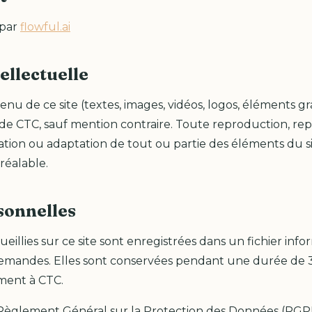
 par
flowful.ai
ellectuelle
u de ce site (textes, images, vidéos, logos, éléments gr
 de CTC, sauf mention contraire. Toute reproduction, rep
ation ou adaptation de tout ou partie des éléments du sit
préalable.
sonnelles
ueillies sur ce site sont enregistrées dans un fichier info
emandes. Elles sont conservées pendant une durée de 3
ment à CTC.
glement Général sur la Protection des Données (RGP