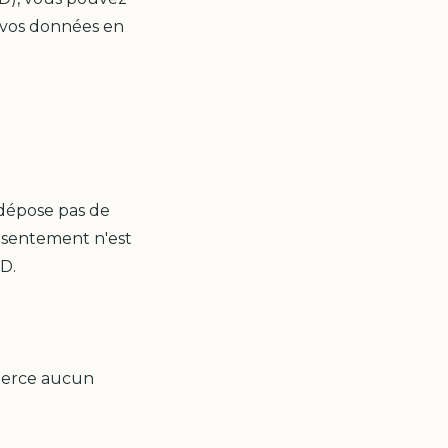
e vos données en
 dépose pas de
onsentement n'est
D.
exerce aucun