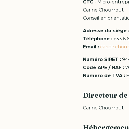
CTC
- Micro-entrepr
Carine Chourrout
Conseil en orientati
Adresse du siège 
Téléphone :
+33 6 6
Email :
carine.chou
Numéro SIRET :
94
Code APE / NAF :
7
Numéro de TVA :
F
Directeur de 
Carine Chourrout
Hébergemen