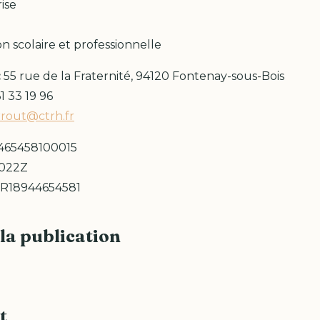
ise
on scolaire et professionnelle
:
55 rue de la Fraternité, 94120 Fontenay-sous-Bois
1 33 19 96
rrout@ctrh.fr
465458100015
022Z
R18944654581
la publication
t