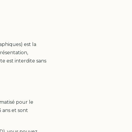
aphiques) est la
résentation,
e est interdite sans
rmatisé pour le
 ans et sont
D), vous pouvez